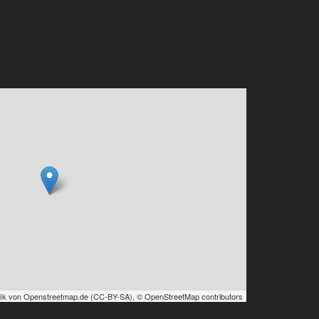
ik von
Openstreetmap.de
(
CC-BY-SA
),
© OpenStreetMap contributors