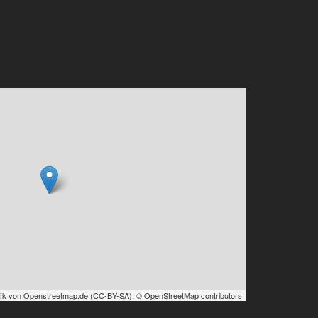
ik von
Openstreetmap.de
(
CC-BY-SA
),
© OpenStreetMap contributors