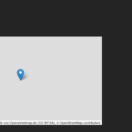
ik von
Openstreetmap.de
(
CC-BY-SA
),
© OpenStreetMap contributors