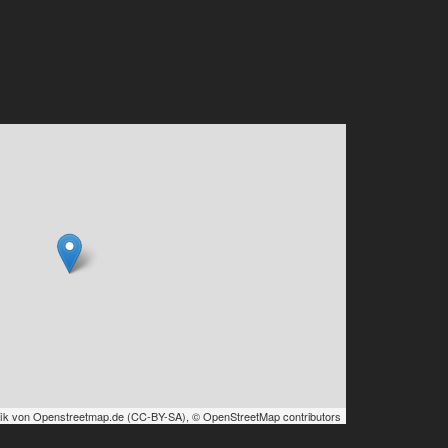
ik von
Openstreetmap.de
(
CC-BY-SA
),
© OpenStreetMap contributors